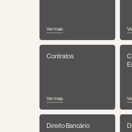
Ver mais
Ve
Contratos
C
E
Ver mais
Ve
Direito Bancário
D