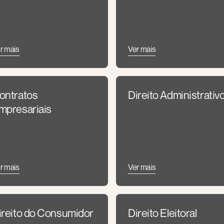
r mais
Ver mais
ontratos 
Direito Administrativ
mpresariais
r mais
Ver mais
ireito do Consumidor
Direito Eleitoral