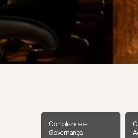
Áreas
de
atuação
Compliance e 
C
Governança
A