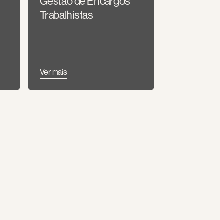
Gestão de Encargos 
Trabalhistas
Ver mais
s 
Negociações Penais
Ver mais