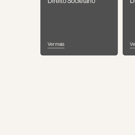
Direito Societário
Di
Ver mais
Ve
Holding Patrimonial e 
I
Familiar
Ver mais
Ve