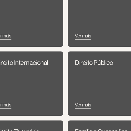
r mais
Ver mais
ireito Internacional
Direito Público
r mais
Ver mais