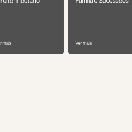
reito Tributário
Família e Sucessões
r mais
Ver mais
nvestigação Defensiva
Licitações e Contrato
Administrativos
r mais
Ver mais