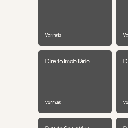
Ver mais
Ve
Direito Imobiliário
D
Ver mais
Ve