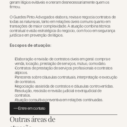
geram litígios evitáveis e oneram desnecessariamente quem os 
firmou.
O Guedes Pinto Advogados elabora, revisa e negocia contratos de 
todas as naturezas, tanto em relações cíveis comuns quanto em 
transações de maior complexidade. A atuação combina técnica 
contratual e visão estratégica do negócio, com foco em segurança 
jurídica e em prevenção de litígios.
Escopos de atuação:
Elaboração e revisão de contratos cíveis em geral: compra e 
venda, locação, prestação de serviços, mútuo, comodato.
Contratos de prestação de serviços profissionais e contratos 
atípicos.
Pareceres sobre cláusulas contratuais, interpretação e execução 
de contratos.
Negociação assistida de contratos e cláusulas controvertidas.
Resolução, rescisão e revisão judicial e extrajudicial de 
contratos.
Atuação consultiva preventiva em relações continuadas.
Entre em contato
Outras áreas de 