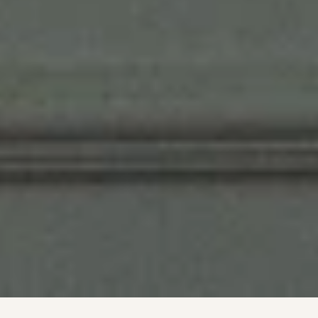
N
o
v
a
s
p
e
r
s
p
e
c
t
i
v
a
s
c
o
m
a
c
o
n
f
i
a
n
ç
a
d
e
s
e
m
p
r
e
.
D
e
s
d
e
1
9
8
2
a
s
e
r
v
i
ç
o
d
e
e
m
p
r
e
s
a
s
e
p
e
s
s
o
a
s
.
Entre em contato