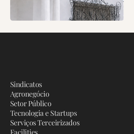
Setores
atendidos
Atuação
perante
empresas
e
instituições
de
Sindicatos
diferentes
setores
da
economia.
Agronegócio
Setor Público
Tecnologia e Startups
Serviços Terceirizados
Facilities