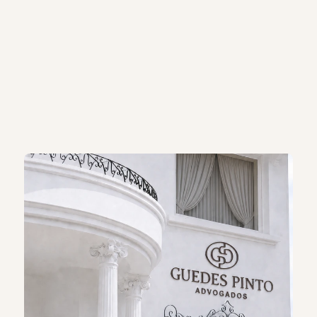
Quem
somos
Com
mais
de
40
anos
de
atuação,
o
escritório
Guedes
Pinto
Advogados
representa
a
conjugação
de
profissionais
de
larga
experiência
e
de
sólida
formação
técnica.
Sua
atuação
se
diferencia
na
medida
em
que
oferece
a
prestação
de
suporte
jurídico
full-service
de
forma
especializada
e
abrangente,
com
foco
na
prevenção
e
no
planejamento
legal
do
cliente.
Conheça nossa história