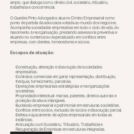
amplo, que dialoga com o direito civil, societário, tributário, 
trabalhista e concorrencial.
O Guedes Pinto Advogados atua no Direito Empresarial como 
ponto de partida da advocacia voltada ao mundo dos negócios. 
Acompanha sociedades empresárias em todo o ciclo de vida, do 
nascimento à reorganização, prestando assessoria preventiva e 
atuando no contencioso especializado em conflitos entre 
empresas, com clientes, fornecedores e sócios.
Escopos de atuação:
Constituição, alteração e dissolução de sociedades 
empresárias.
Contratos comerciais em geral: representação, distribuição, 
franquia, fornecimento, parcerias.
Operações empresariais estratégicas e reorganizações 
societárias.
Propriedade intelectual: marcas, patentes, direitos autorais e 
proteção de ativos intangíveis.
Sucessão empresarial e patrimonial em estruturas societárias.
Conflitos entre sócios, exclusão de sócios e dissolução parcial.
Defesa e ajuizamento de ações empresariais em todas as 
instâncias.
Articulação com Societário, Tributário, Trabalhista e 
Recuperação de Empresas em estruturas integradas.