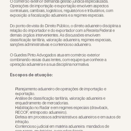
O comércio exterior demanda gestão jurídica especializada. 
Operações de importação e exportação envolvem aspectos 
contratuais, cambiais, logísticos, regulatórios e tributários, com 
exposição a fiscalização aduaneira e a regimes especiais.
Do ponto de vista do Direito Público, o direito aduaneiro disciplina a 
relação do importador e do exportador com a Receita Federal e 
demais órgãos intervenientes. As discussões envolvem 
classificação tarifária, valoração aduaneira, regimes especiais, 
sanções administrativas e contencioso aduaneiro.
O Guedes Pinto Advogados atua em comércio exterior 
combinando essas duas lentes, com equipe que conhece a 
operação aduaneira e a sua disciplina normativa.
Escopos de atuação:
Planejamento aduaneiro de operações de importação e 
exportação.
Análise de classificação tarifária, valoração aduaneira e 
enquadramento de mercadorias.
Habilitação no Radar e em regimes especiais (drawback, 
RECOF, entreposto aduaneiro).
Defesa em processos administrativos aduaneiros e em autos de 
infração.
Contencioso judicial em matéria aduaneira: mandados de 
segurança, anulatórias, execuções fiscais.