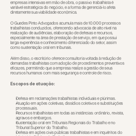
empresas intensivas em mão de obra, o passivo trabalhista é 
variável estratégica do negócio, e a forma de gerenciá-lo afeta 
diretamente sua viabilidade econômica.
O Guedes Pinto Advogados acumula mais de 10.000 processos 
trabalhistas conduzidos, oferecendo advocacia de alto nível na 
realização de audiências, elaboração de defesas e recursos, 
especialmente na área de prestação de serviço, em que possui 
larga experiência e conhecimento diferenciado do setor, assim 
como sustentação oral em tribunais.
Além disso, o escritório oferece consultoria voltada à redução de 
demandas trabalhistas com adoção de procedimentos preventivos 
eficazes, permitindo que a empresa realize a gestão de seus 
recursos humanos com mais segurança e controle de risco.
Escopos de atuação:
Defesa em reclamações trabalhistas individuais e plúrimas.
Atuação em ações coletivas, dissídios coletivos e substituições 
processuais.
Recursos trabalhistas em todas as instâncias: ordinário, revista, 
agravos e embargos.
Sustentação oral em Tribunais Regionais do Trabalho e no 
Tribunal Superior do Trabalho.
Defesa em ações civis públicas trabalhistas e em inquéritos do 