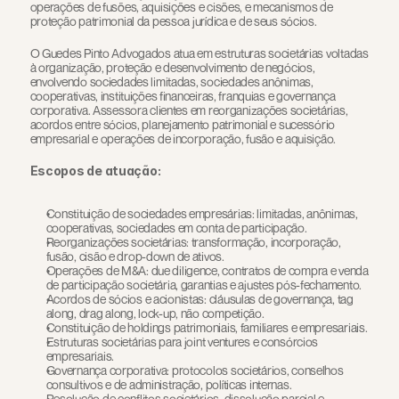
operações de fusões, aquisições e cisões, e mecanismos de 
proteção patrimonial da pessoa jurídica e de seus sócios.
O Guedes Pinto Advogados atua em estruturas societárias voltadas 
à organização, proteção e desenvolvimento de negócios, 
envolvendo sociedades limitadas, sociedades anônimas, 
cooperativas, instituições financeiras, franquias e governança 
corporativa. Assessora clientes em reorganizações societárias, 
acordos entre sócios, planejamento patrimonial e sucessório 
empresarial e operações de incorporação, fusão e aquisição.
Escopos de atuação:
Constituição de sociedades empresárias: limitadas, anônimas, 
cooperativas, sociedades em conta de participação.
Reorganizações societárias: transformação, incorporação, 
fusão, cisão e drop-down de ativos.
Operações de M&A: due diligence, contratos de compra e venda 
de participação societária, garantias e ajustes pós-fechamento.
Acordos de sócios e acionistas: cláusulas de governança, tag 
along, drag along, lock-up, não competição.
Constituição de holdings patrimoniais, familiares e empresariais.
Estruturas societárias para joint ventures e consórcios 
empresariais.
Governança corporativa: protocolos societários, conselhos 
consultivos e de administração, políticas internas.
Resolução de conflitos societários, dissolução parcial e 