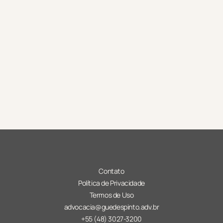
Ao responder, você concorda com os 
Termos de Uso
 e 
Políticas de Privacidade
Enviar mensagem
Contato
Política de Privacidade
Termos de Uso
advocacia@guedespinto.adv.br
+55 (48) 3027-3200