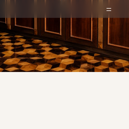
Fale
com
nossa
equipe.
Estamos
disponíveis
para
compreender
sua
demanda
e
orientar
os
próximos
passos.