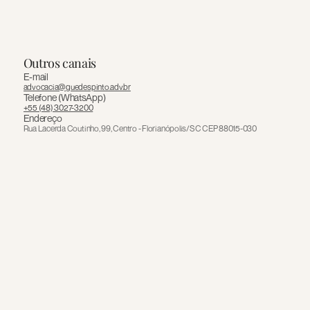
Outros canais
Envie
sua
mensagem
E-mail
advocacia@guedespinto.adv.br
Preencha
o
formulário
e
nossa
equipe
entrará
em
Telefone (WhatsApp)
contato
o
mais
breve
possível.
+55 (48) 3027-3200
Endereço
Rua Lacerda Coutinho, 99, Centro - Florianópolis/SC CEP 88015-030